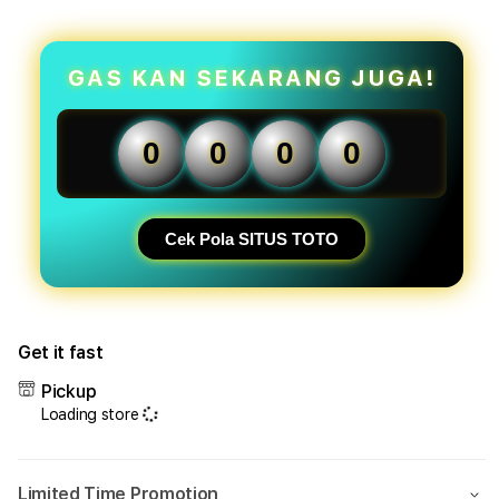
for
for
OKGAS21
OKG
⚡
⚡
GAS KAN SEKARANG JUGA!
Situs
Situs
Game
Gam
Online
Onlin
0
0
0
0
Terpercaya
Terp
&
&
Resmi
Resm
No.1
No.1
Cek Pola SITUS TOTO
di
di
Indonesia
Indon
Get it fast
Pickup
Loading store
Limited Time Promotion