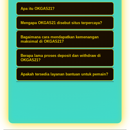
Apa itu OKGAS21?
OKGAS21 adalah situs game online
Mengapa OKGAS21 disebut situs terpercaya?
resmi no. 1 di Indonesia yang
Kami memiliki sistem keamanan
menghadirkan pengalaman bermain
Bagaimana cara mendapatkan kemenangan
tercanggih yang menjamin data
maksimal di OKGAS21?
paling aman dan nyaman dengan
member 100% aman serta proses
ribuan pilihan game premium.
Anda bisa memanfaatkan fitur RTP
Berapa lama proses deposit dan withdraw di
transaksi deposit dan withdraw yang
live tertinggi yang kami sediakan
OKGAS21?
transparan dan cepat.
setiap hari untuk membantu Anda
Proses transaksi di OKGAS21 sangat
Apakah tersedia layanan bantuan untuk pemain?
memilih game dengan winrate
kilat dan anti ribet, rata-rata hanya
terbaik saat ini.
Tentu saja, kami menyediakan
memakan waktu kurang dari 2 menit
layanan customer service profesional
untuk deposit maupun penarikan
yang online 24/7 untuk membantu
dana.
segala kendala dan pertanyaan Anda
kapan pun dibutuhkan.