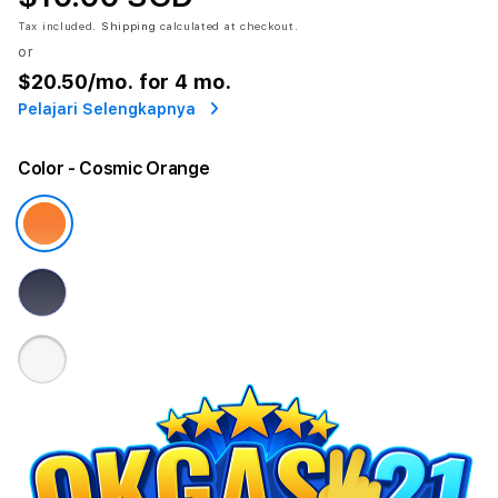
Tax included.
Shipping
calculated at checkout.
or
$20.50
/mo. for 4 mo.
Pelajari Selengkapnya
Color
- Cosmic Orange