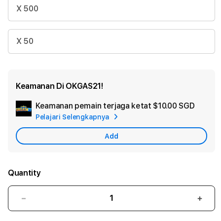
X 500
X 50
Keamanan Di OKGAS21!
Keamanan pemain terjaga ketat
$10.00 SGD
Add
Pelajari Selengkapnya
Apple
Care
Add
Quantity
Decrease
Incr
quantity
quant