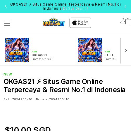
uai
OKGAS21 ⚡ Situs Game Online Terpercaya & Resmi No.1 di
Sis
Indonesia
Daftar Disini !
T
Lo
in
NEW
NEW
OKGAS21
TOTO
From $777 SGD
From $888 SGD
NEW
OKGAS21 ⚡ Situs Game Online
Terpercaya & Resmi No.1 di Indonesia
SKU:
7854960410
Barcode:
7854960410
$10.00 SGD