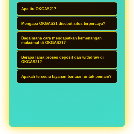
Apa itu OKGAS21?
OKGAS21 adalah situs game online
Mengapa OKGAS21 disebut situs terpercaya?
resmi no. 1 di Indonesia yang
Kami memiliki sistem keamanan
menghadirkan pengalaman bermain
Bagaimana cara mendapatkan kemenangan
tercanggih yang menjamin data
maksimal di OKGAS21?
paling aman dan nyaman dengan
member 100% aman serta proses
ribuan pilihan game premium.
Anda bisa memanfaatkan fitur RTP
Berapa lama proses deposit dan withdraw di
transaksi deposit dan withdraw yang
live tertinggi yang kami sediakan
OKGAS21?
transparan dan cepat.
setiap hari untuk membantu Anda
Proses transaksi di OKGAS21 sangat
Apakah tersedia layanan bantuan untuk pemain?
memilih game dengan winrate
kilat dan anti ribet, rata-rata hanya
terbaik saat ini.
Tentu saja, kami menyediakan
memakan waktu kurang dari 2 menit
layanan customer service profesional
untuk deposit maupun penarikan
yang online 24/7 untuk membantu
dana.
segala kendala dan pertanyaan Anda
kapan pun dibutuhkan.