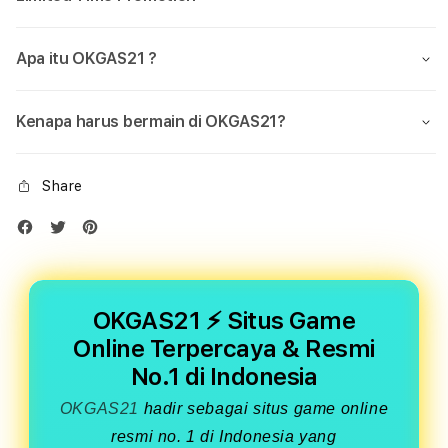
Apa itu OKGAS21 ?
Kenapa harus bermain di OKGAS21?
Share
OKGAS21 ⚡ Situs Game
Online Terpercaya & Resmi
No.1 di Indonesia
OKGAS21
hadir sebagai situs game online
resmi no. 1 di Indonesia yang