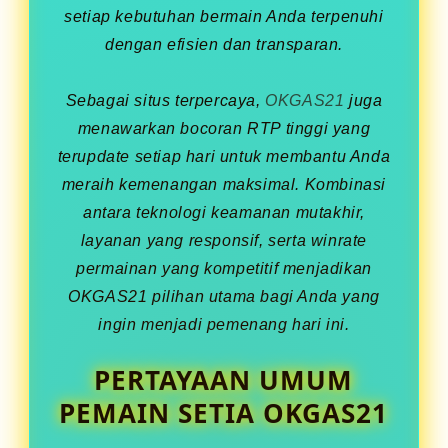
setiap kebutuhan bermain Anda terpenuhi
dengan efisien dan transparan.
Sebagai situs terpercaya,
OKGAS21
juga
menawarkan bocoran RTP tinggi yang
terupdate setiap hari untuk membantu Anda
meraih kemenangan maksimal. Kombinasi
antara teknologi keamanan mutakhir,
layanan yang responsif, serta winrate
permainan yang kompetitif menjadikan
OKGAS21 pilihan utama bagi Anda yang
ingin menjadi pemenang hari ini.
PERTAYAAN UMUM
PEMAIN SETIA OKGAS21