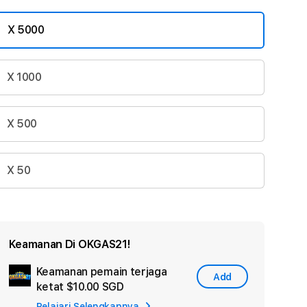
X 5000
X 1000
X 500
X 50
Keamanan Di OKGAS21!
Keamanan pemain terjaga
Add
Add
ketat
$10.00 SGD
Apple
Pelajari Selengkapnya