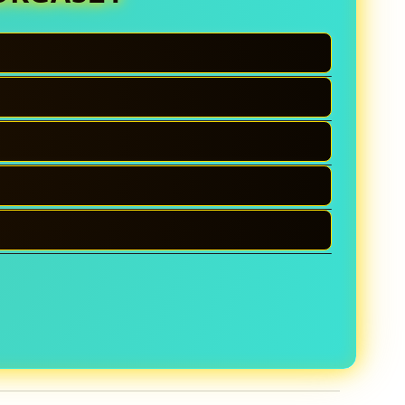
 bermain paling aman dan nyaman dengan
ses transaksi deposit dan withdraw yang
mbantu Anda memilih game dengan winrate
urang dari 2 menit untuk deposit maupun
mbantu segala kendala dan pertanyaan Anda