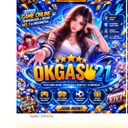
Open
media
6
in
modal
Open
of
NaN
/
-Infinity
media
8