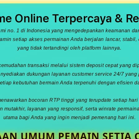
in
modal
e Online Terpercaya & Res
resmi no. 1 di Indonesia yang mengedepankan keamanan d
jamin setiap akses permainan Anda berjalan lancar, stabi
yang tidak tertandingi oleh platform lainnya.
kemudahan transaksi melalui sistem deposit cepat yang d
 menyediakan dukungan layanan customer service 24/7 yang
etiap kebutuhan bermain Anda terpenuhi dengan efisien da
enawarkan bocoran RTP tinggi yang terupdate setiap ha
 mutakhir, layanan yang responsif, serta winrate permai
utama bagi Anda yang ingin menjadi pemenang hari ini.
AAN UMUM PEMAIN SETIA 