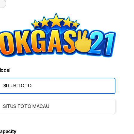
odel
SITUS TOTO
SITUS TOTO MACAU
apacity