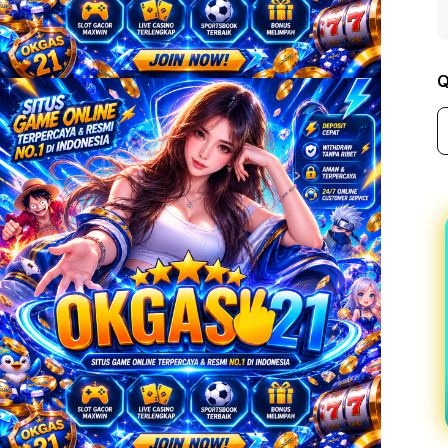
Q
Open
media
5
in
modal