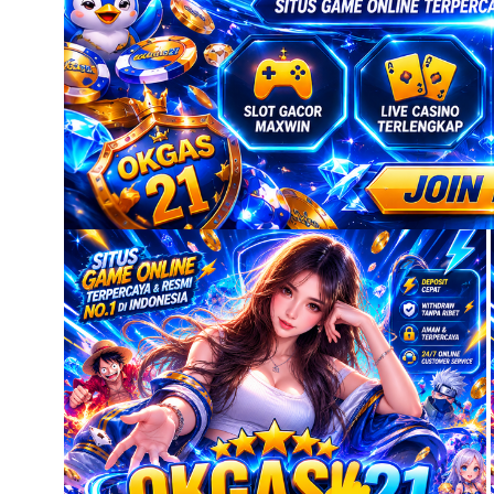
Open
media
1
in
modal