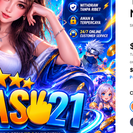
S
T
o
$
P
C