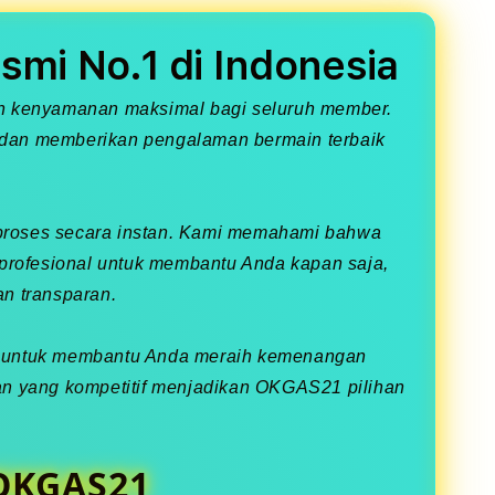
mi No.1 di Indonesia
an kenyamanan maksimal bagi seluruh member.
l, dan memberikan pengalaman bermain terbaik
iproses secara instan. Kami memahami bahwa
 profesional untuk membantu Anda kapan saja,
n transparan.
ri untuk membantu Anda meraih kemenangan
nan yang kompetitif menjadikan OKGAS21 pilihan
OKGAS21