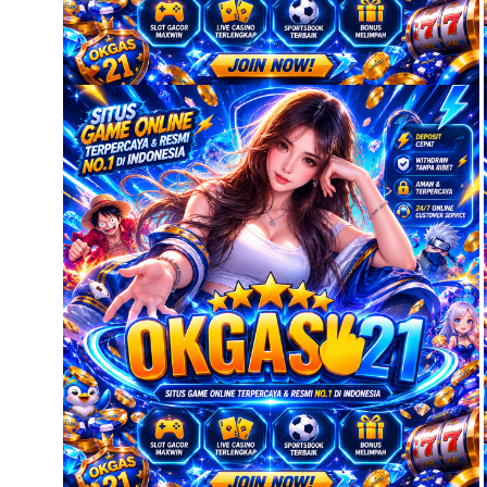
Open
media
4
in
modal