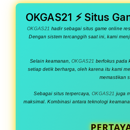
in
modal
OKGAS21 ⚡ Situs Gam
OKGAS21
hadir sebagai situs game online 
Dengan sistem tercanggih saat ini, kami men
Selain keamanan,
OKGAS21
berfokus pada 
setiap detik berharga, oleh karena itu kami
memastikan s
Sebagai situs terpercaya,
OKGAS21
juga m
maksimal. Kombinasi antara teknologi keamanan
PERTAY