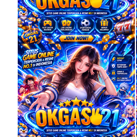
Open
media
2
in
modal