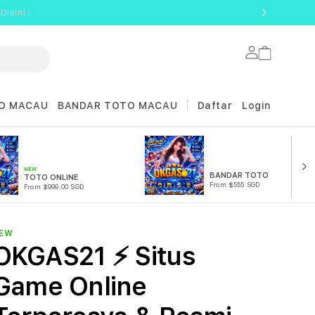
Disini !
Log
Cart
in
O MACAU
BANDAR TOTO MACAU
Daftar
Login
NEW
BANDAR TOTO
TOTO ONLINE
From $555 SGD
From $999.00 SGD
EW
OKGAS21 ⚡ Situs
Game Online