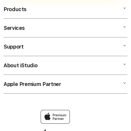
Products
Services
OKGAS21
TOTO
Support
AppleCare+
SITUS TOTO
Corporate
TOTO ONLINE
About iStudio
My Account
SITUS TOTO
BANDAR TOTO
Collection & Delivery
Elush Service Provider
OKGAS21 MACAU
Apple Premium Partner
About Us
Returns & Exchanges
Financing Options
SITUS TOTO MACAU
Find an iStudio near you
Contact Us
Trade-in
BANDAR TOTO MACAU
Why Shop at iStudio
FAQ
Traveller’s Reservation
Elush Corporate Website
Privacy Policy