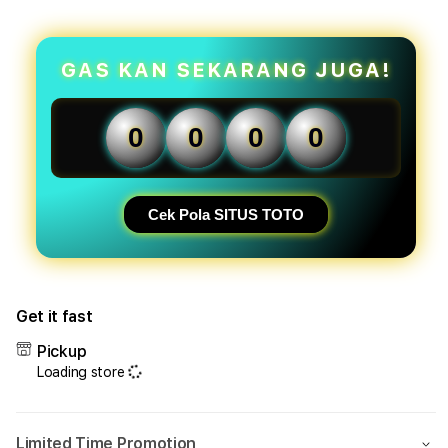
for
for
OKGAS21
OKG
⚡
⚡
GAS KAN SEKARANG JUGA!
Situs
Situs
Game
Gam
Online
Onlin
0
0
0
0
Terpercaya
Terp
&
&
Resmi
Resm
No.1
No.1
Cek Pola SITUS TOTO
di
di
Indonesia
Indon
Get it fast
Pickup
Loading store
Limited Time Promotion