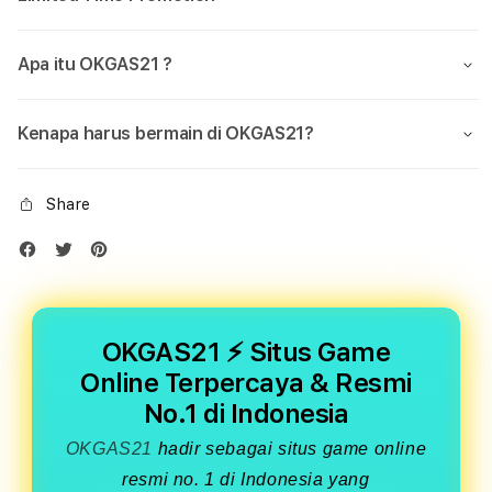
Apa itu OKGAS21 ?
Kenapa harus bermain di OKGAS21?
Share
OKGAS21 ⚡ Situs Game
Online Terpercaya & Resmi
No.1 di Indonesia
OKGAS21
hadir sebagai situs game online
resmi no. 1 di Indonesia yang