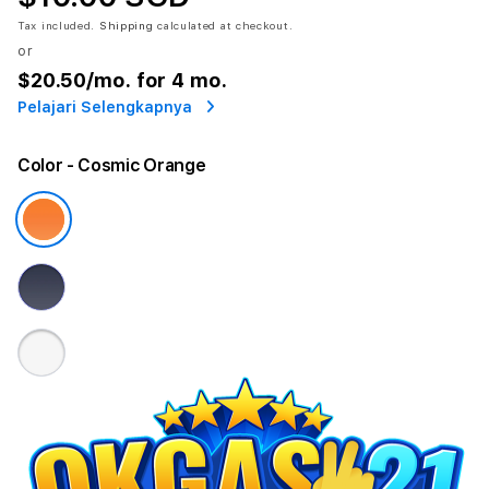
Tax included.
Shipping
calculated at checkout.
or
$20.50
/mo. for 4 mo.
Pelajari Selengkapnya
Color
- Cosmic Orange