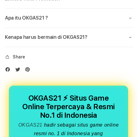
Apa itu OKGAS21 ?
Kenapa harus bermain di OKGAS21?
Share
OKGAS21 ⚡ Situs Game
Online Terpercaya & Resmi
No.1 di Indonesia
OKGAS21
hadir sebagai situs game online
resmi no. 1 di Indonesia yang