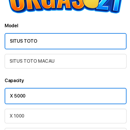
Model
SITUS TOTO
SITUS TOTO MACAU
Capacity
X 5000
X 1000