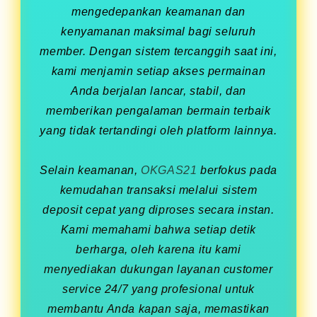
mengedepankan keamanan dan
kenyamanan maksimal bagi seluruh
member. Dengan sistem tercanggih saat ini,
kami menjamin setiap akses permainan
Anda berjalan lancar, stabil, dan
memberikan pengalaman bermain terbaik
yang tidak tertandingi oleh platform lainnya.
Selain keamanan,
OKGAS21
berfokus pada
kemudahan transaksi melalui sistem
deposit cepat yang diproses secara instan.
Kami memahami bahwa setiap detik
berharga, oleh karena itu kami
menyediakan dukungan layanan customer
service 24/7 yang profesional untuk
membantu Anda kapan saja, memastikan