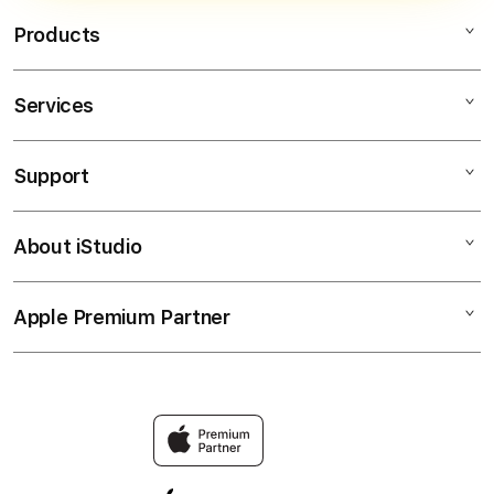
Products
Services
OKGAS21
TOTO
Support
AppleCare+
SITUS TOTO
Corporate
TOTO ONLINE
About iStudio
My Account
SITUS TOTO
BANDAR TOTO
Collection & Delivery
Elush Service Provider
OKGAS21 MACAU
Apple Premium Partner
About Us
Returns & Exchanges
Financing Options
SITUS TOTO MACAU
Find an iStudio near you
Contact Us
Trade-in
BANDAR TOTO MACAU
Why Shop at iStudio
FAQ
Traveller’s Reservation
Elush Corporate Website
Privacy Policy