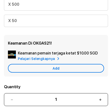
X 500
X 50
Keamanan Di OKGAS21!
Keamanan pemain terjaga ketat
$10.00 SGD
Add
Pelajari Selengkapnya
Apple
Care
Add
Quantity
Decrease
Incr
quantity
quant