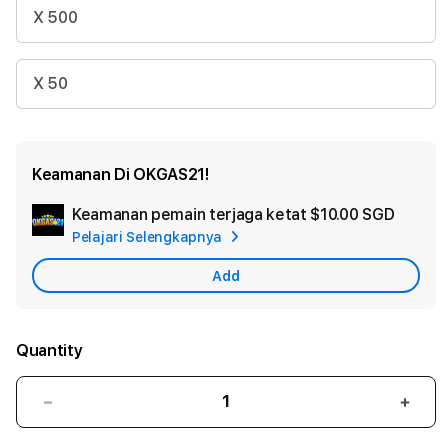
X 500
X 50
Keamanan Di OKGAS21!
Keamanan pemain terjaga ketat
$10.00 SGD
Add
Pelajari Selengkapnya
Apple
Care
Add
Quantity
Decrease
Incr
quantity
quant