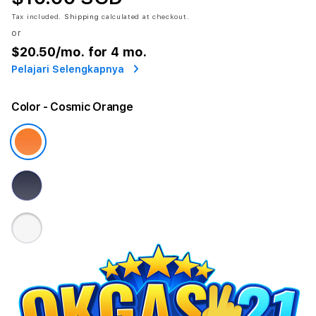
Tax included.
Shipping
calculated at checkout.
or
$20.50
/mo. for 4 mo.
Pelajari Selengkapnya
Color
- Cosmic Orange