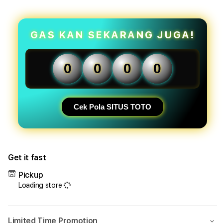
for
for
OKGAS21
OKG
⚡
⚡
GAS KAN SEKARANG JUGA!
Situs
Situs
Game
Gam
Online
Onlin
0
0
0
0
Terpercaya
Terp
&
&
Resmi
Resm
No.1
No.1
Cek Pola SITUS TOTO
di
di
Indonesia
Indon
Get it fast
Pickup
Loading store
Limited Time Promotion