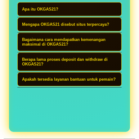
Apa itu OKGAS21?
OKGAS21 adalah situs game online
Mengapa OKGAS21 disebut situs terpercaya?
resmi no. 1 di Indonesia yang
Kami memiliki sistem keamanan
menghadirkan pengalaman bermain
Bagaimana cara mendapatkan kemenangan
tercanggih yang menjamin data
maksimal di OKGAS21?
paling aman dan nyaman dengan
member 100% aman serta proses
ribuan pilihan game premium.
Anda bisa memanfaatkan fitur RTP
Berapa lama proses deposit dan withdraw di
transaksi deposit dan withdraw yang
live tertinggi yang kami sediakan
OKGAS21?
transparan dan cepat.
setiap hari untuk membantu Anda
Proses transaksi di OKGAS21 sangat
Apakah tersedia layanan bantuan untuk pemain?
memilih game dengan winrate
kilat dan anti ribet, rata-rata hanya
terbaik saat ini.
Tentu saja, kami menyediakan
memakan waktu kurang dari 2 menit
layanan customer service profesional
untuk deposit maupun penarikan
yang online 24/7 untuk membantu
dana.
segala kendala dan pertanyaan Anda
kapan pun dibutuhkan.