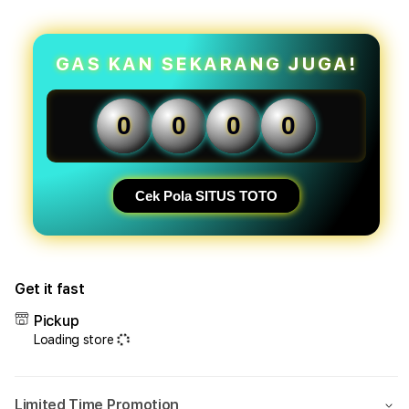
for
for
OKGAS21
OKG
⚡
⚡
GAS KAN SEKARANG JUGA!
Situs
Situs
Game
Gam
Online
Onlin
0
0
0
0
Terpercaya
Terp
&
&
Resmi
Resm
No.1
No.1
Cek Pola SITUS TOTO
di
di
Indonesia
Indon
Get it fast
Pickup
Loading store
Limited Time Promotion