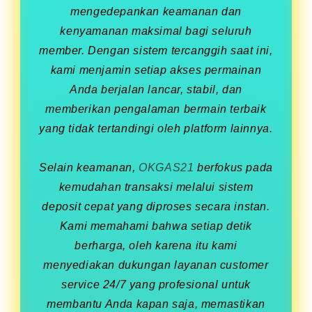
mengedepankan keamanan dan
kenyamanan maksimal bagi seluruh
member. Dengan sistem tercanggih saat ini,
kami menjamin setiap akses permainan
Anda berjalan lancar, stabil, dan
memberikan pengalaman bermain terbaik
yang tidak tertandingi oleh platform lainnya.
Selain keamanan,
OKGAS21
berfokus pada
kemudahan transaksi melalui sistem
deposit cepat yang diproses secara instan.
Kami memahami bahwa setiap detik
berharga, oleh karena itu kami
menyediakan dukungan layanan customer
service 24/7 yang profesional untuk
membantu Anda kapan saja, memastikan