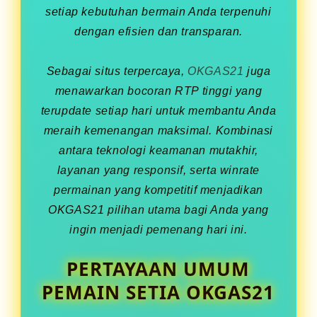
setiap kebutuhan bermain Anda terpenuhi
dengan efisien dan transparan.
Sebagai situs terpercaya,
OKGAS21
juga
menawarkan bocoran RTP tinggi yang
terupdate setiap hari untuk membantu Anda
meraih kemenangan maksimal. Kombinasi
antara teknologi keamanan mutakhir,
layanan yang responsif, serta winrate
permainan yang kompetitif menjadikan
OKGAS21 pilihan utama bagi Anda yang
ingin menjadi pemenang hari ini.
PERTAYAAN UMUM
PEMAIN SETIA OKGAS21