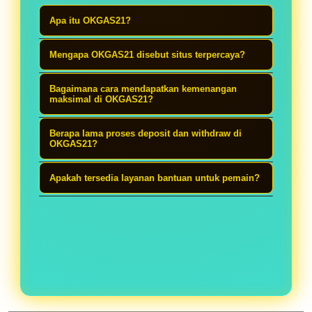
Apa itu OKGAS21?
OKGAS21 adalah situs game online
Mengapa OKGAS21 disebut situs terpercaya?
resmi no. 1 di Indonesia yang
Kami memiliki sistem keamanan
menghadirkan pengalaman bermain
Bagaimana cara mendapatkan kemenangan
tercanggih yang menjamin data
maksimal di OKGAS21?
paling aman dan nyaman dengan
member 100% aman serta proses
ribuan pilihan game premium.
Anda bisa memanfaatkan fitur RTP
Berapa lama proses deposit dan withdraw di
transaksi deposit dan withdraw yang
live tertinggi yang kami sediakan
OKGAS21?
transparan dan cepat.
setiap hari untuk membantu Anda
Proses transaksi di OKGAS21 sangat
Apakah tersedia layanan bantuan untuk pemain?
memilih game dengan winrate
kilat dan anti ribet, rata-rata hanya
terbaik saat ini.
Tentu saja, kami menyediakan
memakan waktu kurang dari 2 menit
layanan customer service profesional
untuk deposit maupun penarikan
yang online 24/7 untuk membantu
dana.
segala kendala dan pertanyaan Anda
kapan pun dibutuhkan.