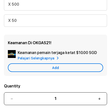
X 500
X 50
Keamanan Di OKGAS21!
Keamanan pemain terjaga ketat
$10.00 SGD
Add
Pelajari Selengkapnya
Apple
Care
Add
Quantity
Decrease
Incr
quantity
quant