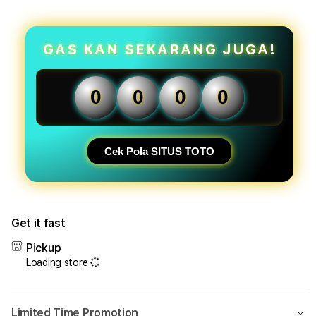
for
for
OKGAS21
OKG
⚡
⚡
GAS KAN SEKARANG JUGA!
Situs
Situs
Game
Gam
Online
Onlin
0
0
0
0
Terpercaya
Terp
&
&
Resmi
Resm
No.1
No.1
Cek Pola SITUS TOTO
di
di
Indonesia
Indon
Get it fast
Pickup
Loading store
Limited Time Promotion