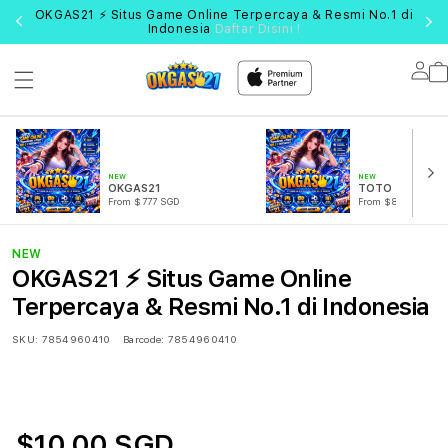
uai
OKGAS21 ⚡ Situs Game Online Terpercaya & Resmi No.1 di
Sis
Indonesia
Daftar Disini !
T
Lo
in
NEW
NEW
OKGAS21
TOTO
From $777 SGD
From $888 SGD
NEW
OKGAS21 ⚡ Situs Game Online
Terpercaya & Resmi No.1 di Indonesia
SKU:
7854960410
Barcode:
7854960410
$10.00 SGD