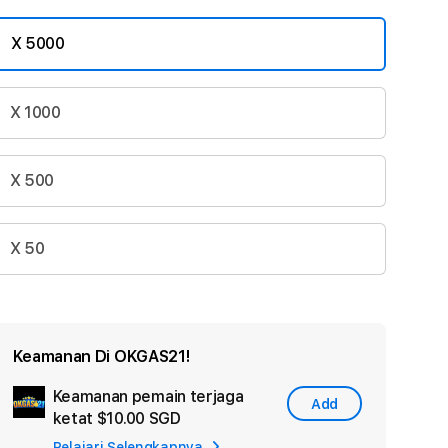
X 5000
X 1000
X 500
X 50
Keamanan Di OKGAS21!
Keamanan pemain terjaga
Add
Add
ketat
$10.00 SGD
Apple
Pelajari Selengkapnya