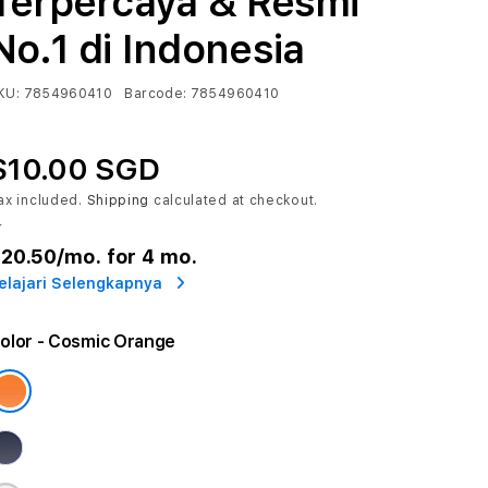
Terpercaya & Resmi
No.1 di Indonesia
KU:
7854960410
Barcode:
7854960410
$10.00 SGD
ax included.
Shipping
calculated at checkout.
r
20.50
/mo. for 4 mo.
elajari Selengkapnya
olor
- Cosmic Orange