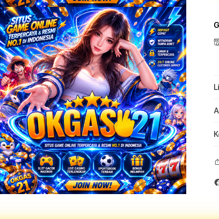
Open
media
G
7
in
modal
L
A
K
Open
media
9