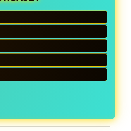
 bermain paling aman dan nyaman dengan
ses transaksi deposit dan withdraw yang
mbantu Anda memilih game dengan winrate
urang dari 2 menit untuk deposit maupun
mbantu segala kendala dan pertanyaan Anda