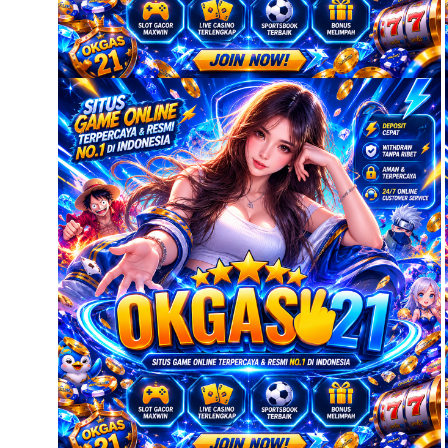
Open
media
4
in
modal