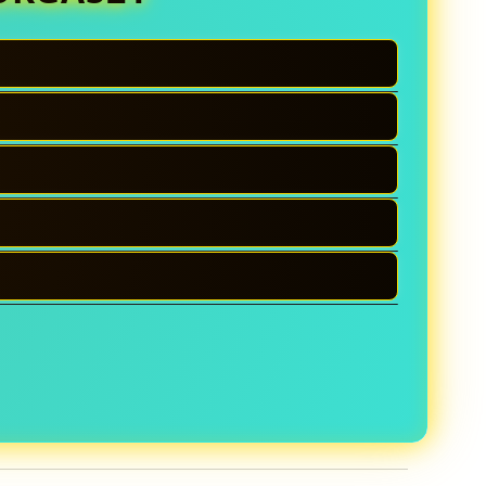
 bermain paling aman dan nyaman dengan
ses transaksi deposit dan withdraw yang
mbantu Anda memilih game dengan winrate
urang dari 2 menit untuk deposit maupun
mbantu segala kendala dan pertanyaan Anda