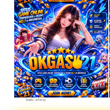
Open
media
6
in
modal
Open
of
NaN
/
-Infinity
media
8