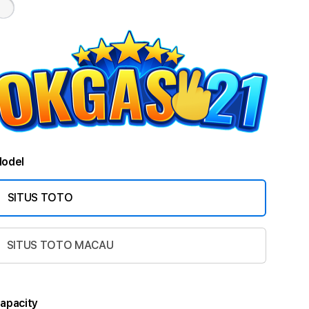
odel
SITUS TOTO
SITUS TOTO MACAU
apacity