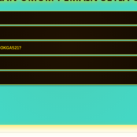
i no. 1 di Indonesia yang menghadirkan pengalaman
ih yang menjamin data member 100% aman serta pro
i OKGAS21?
tertinggi yang kami sediakan setiap hari untuk me
at dan anti ribet, rata-rata hanya memakan waktu k
tomer service profesional yang online 24/7 untuk me