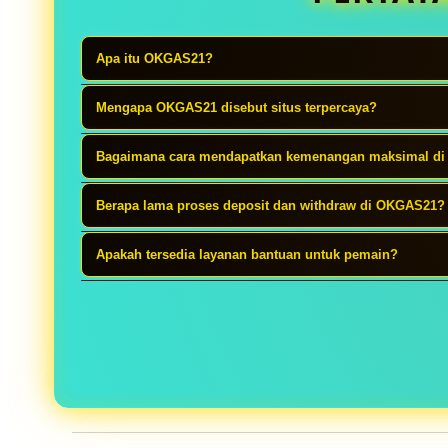
Apa itu OKGAS21?
OKGAS21 adalah situs game online resm
Mengapa OKGAS21 disebut situs terpercaya?
ribuan pilihan game premium.
Kami memiliki sistem keamanan tercangg
Bagaimana cara mendapatkan kemenangan maksimal d
transparan dan cepat.
Anda bisa memanfaatkan fitur RTP live 
Berapa lama proses deposit dan withdraw di OKGAS21?
terbaik saat ini.
Proses transaksi di OKGAS21 sangat kil
Apakah tersedia layanan bantuan untuk pemain?
penarikan dana.
Tentu saja, kami menyediakan layanan cus
kapan pun dibutuhkan.