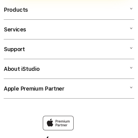
Products
Services
OKGAS21
TOTO
Support
AppleCare+
SITUS TOTO
Corporate
TOTO ONLINE
About iStudio
My Account
SITUS TOTO
BANDAR TOTO
Collection & Delivery
Elush Service Provider
OKGAS21 MACAU
Apple Premium Partner
About Us
Returns & Exchanges
Financing Options
SITUS TOTO MACAU
Find an iStudio near you
Contact Us
Trade-in
BANDAR TOTO MACAU
Why Shop at iStudio
FAQ
Traveller’s Reservation
Elush Corporate Website
Privacy Policy