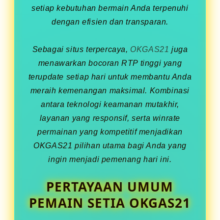
setiap kebutuhan bermain Anda terpenuhi
dengan efisien dan transparan.
Sebagai situs terpercaya,
OKGAS21
juga
menawarkan bocoran RTP tinggi yang
terupdate setiap hari untuk membantu Anda
meraih kemenangan maksimal. Kombinasi
antara teknologi keamanan mutakhir,
layanan yang responsif, serta winrate
permainan yang kompetitif menjadikan
OKGAS21 pilihan utama bagi Anda yang
ingin menjadi pemenang hari ini.
PERTAYAAN UMUM
PEMAIN SETIA OKGAS21