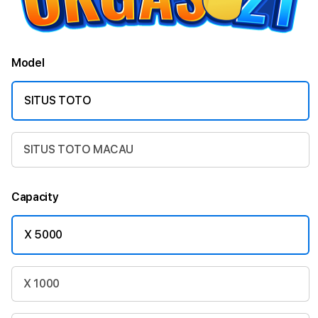
Model
SITUS TOTO
SITUS TOTO MACAU
Capacity
X 5000
X 1000