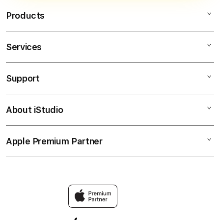
Products
Services
OKGAS21
TOTO
Support
AppleCare+
SITUS TOTO
Corporate
TOTO ONLINE
About iStudio
My Account
SITUS TOTO
BANDAR TOTO
Collection & Delivery
Elush Service Provider
OKGAS21 MACAU
Apple Premium Partner
About Us
Returns & Exchanges
Financing Options
SITUS TOTO MACAU
Find an iStudio near you
Contact Us
Trade-in
BANDAR TOTO MACAU
Why Shop at iStudio
FAQ
Traveller’s Reservation
Elush Corporate Website
Privacy Policy