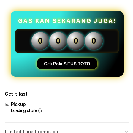
for
for
OKGAS21
OKG
⚡
⚡
GAS KAN SEKARANG JUGA!
Situs
Situs
Game
Gam
Online
Onlin
0
0
0
0
Terpercaya
Terp
&
&
Resmi
Resm
No.1
No.1
Cek Pola SITUS TOTO
di
di
Indonesia
Indon
Get it fast
Pickup
Loading store
Limited Time Promotion