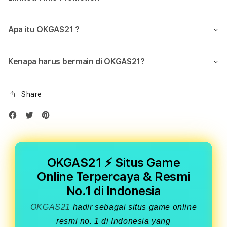
Apa itu OKGAS21 ?
Kenapa harus bermain di OKGAS21?
Share
OKGAS21 ⚡ Situs Game
Online Terpercaya & Resmi
No.1 di Indonesia
OKGAS21
hadir sebagai situs game online
resmi no. 1 di Indonesia yang