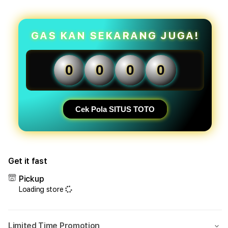
for
for
OKGAS21
OKG
⚡
⚡
GAS KAN SEKARANG JUGA!
Situs
Situs
Game
Gam
Online
Onlin
0
0
0
0
Terpercaya
Terp
&
&
Resmi
Resm
No.1
No.1
Cek Pola SITUS TOTO
di
di
Indonesia
Indon
Get it fast
Pickup
Loading store
Limited Time Promotion