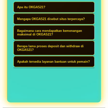
Apa itu OKGAS21?
OKGAS21 adalah situs game online
Mengapa OKGAS21 disebut situs terpercaya?
resmi no. 1 di Indonesia yang
Kami memiliki sistem keamanan
menghadirkan pengalaman bermain
Bagaimana cara mendapatkan kemenangan
tercanggih yang menjamin data
maksimal di OKGAS21?
paling aman dan nyaman dengan
member 100% aman serta proses
ribuan pilihan game premium.
Anda bisa memanfaatkan fitur RTP
Berapa lama proses deposit dan withdraw di
transaksi deposit dan withdraw yang
live tertinggi yang kami sediakan
OKGAS21?
transparan dan cepat.
setiap hari untuk membantu Anda
Proses transaksi di OKGAS21 sangat
Apakah tersedia layanan bantuan untuk pemain?
memilih game dengan winrate
kilat dan anti ribet, rata-rata hanya
terbaik saat ini.
Tentu saja, kami menyediakan
memakan waktu kurang dari 2 menit
layanan customer service profesional
untuk deposit maupun penarikan
yang online 24/7 untuk membantu
dana.
segala kendala dan pertanyaan Anda
kapan pun dibutuhkan.