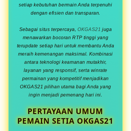
setiap kebutuhan bermain Anda terpenuhi
dengan efisien dan transparan.
Sebagai situs terpercaya,
OKGAS21
juga
menawarkan bocoran RTP tinggi yang
terupdate setiap hari untuk membantu Anda
meraih kemenangan maksimal. Kombinasi
antara teknologi keamanan mutakhir,
layanan yang responsif, serta winrate
permainan yang kompetitif menjadikan
OKGAS21 pilihan utama bagi Anda yang
ingin menjadi pemenang hari ini.
PERTAYAAN UMUM
PEMAIN SETIA OKGAS21