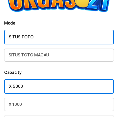
Model
SITUS TOTO
SITUS TOTO MACAU
Capacity
X 5000
X 1000