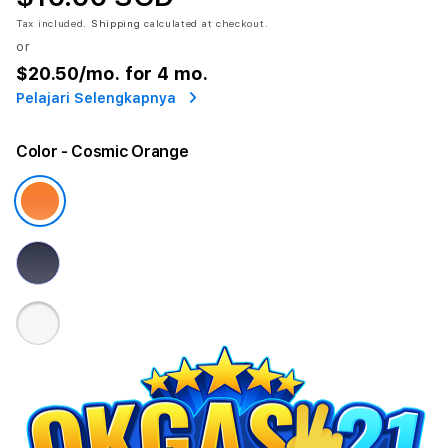
Tax included.
Shipping
calculated at checkout.
or
$20.50
/mo. for 4 mo.
Pelajari Selengkapnya
Color
- Cosmic Orange