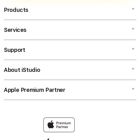
Products
Services
OKGAS21
TOTO
Support
AppleCare+
SITUS TOTO
Corporate
TOTO ONLINE
About iStudio
My Account
SITUS TOTO
BANDAR TOTO
Collection & Delivery
Elush Service Provider
OKGAS21 MACAU
Apple Premium Partner
About Us
Returns & Exchanges
Financing Options
SITUS TOTO MACAU
Find an iStudio near you
Contact Us
Trade-in
BANDAR TOTO MACAU
Why Shop at iStudio
FAQ
Traveller’s Reservation
Elush Corporate Website
Privacy Policy