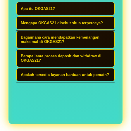
Apa itu OKGAS21?
OKGAS21 adalah situs game online
Mengapa OKGAS21 disebut situs terpercaya?
resmi no. 1 di Indonesia yang
Kami memiliki sistem keamanan
menghadirkan pengalaman bermain
Bagaimana cara mendapatkan kemenangan
tercanggih yang menjamin data
maksimal di OKGAS21?
paling aman dan nyaman dengan
member 100% aman serta proses
ribuan pilihan game premium.
Anda bisa memanfaatkan fitur RTP
Berapa lama proses deposit dan withdraw di
transaksi deposit dan withdraw yang
live tertinggi yang kami sediakan
OKGAS21?
transparan dan cepat.
setiap hari untuk membantu Anda
Proses transaksi di OKGAS21 sangat
Apakah tersedia layanan bantuan untuk pemain?
memilih game dengan winrate
kilat dan anti ribet, rata-rata hanya
terbaik saat ini.
Tentu saja, kami menyediakan
memakan waktu kurang dari 2 menit
layanan customer service profesional
untuk deposit maupun penarikan
yang online 24/7 untuk membantu
dana.
segala kendala dan pertanyaan Anda
kapan pun dibutuhkan.