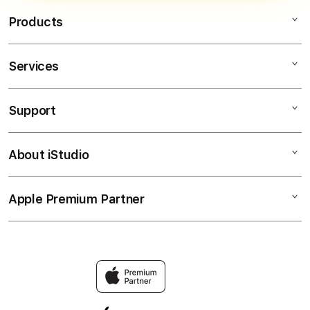
Products
Services
OKGAS21
TOTO
Support
AppleCare+
SITUS TOTO
Corporate
TOTO ONLINE
About iStudio
My Account
SITUS TOTO
BANDAR TOTO
Collection & Delivery
Elush Service Provider
OKGAS21 MACAU
Apple Premium Partner
About Us
Returns & Exchanges
Financing Options
SITUS TOTO MACAU
Find an iStudio near you
Contact Us
Trade-in
BANDAR TOTO MACAU
Why Shop at iStudio
FAQ
Traveller’s Reservation
Elush Corporate Website
Privacy Policy