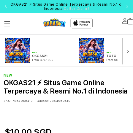
uai
OKGAS21 ⚡ Situs Game Online Terpercaya & Resmi No.1 di
Sis
Indonesia
Daftar Disini !
T
Lo
in
NEW
NEW
OKGAS21
TOTO
From $777 SGD
From $888 SGD
NEW
OKGAS21 ⚡ Situs Game Online
Terpercaya & Resmi No.1 di Indonesia
SKU:
7854960410
Barcode:
7854960410
$10.00 SGD