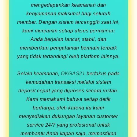
mengedepankan keamanan dan
kenyamanan maksimal bagi seluruh
member. Dengan sistem tercanggih saat ini,
kami menjamin setiap akses permainan
Anda berjalan lancar, stabil, dan
memberikan pengalaman bermain terbaik
yang tidak tertandingi oleh platform lainnya.
Selain keamanan,
OKGAS21
berfokus pada
kemudahan transaksi melalui sistem
deposit cepat yang diproses secara instan.
Kami memahami bahwa setiap detik
berharga, oleh karena itu kami
menyediakan dukungan layanan customer
service 24/7 yang profesional untuk
membantu Anda kapan saja, memastikan