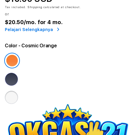
Tax included.
Shipping
calculated at checkout.
or
$20.50
/mo. for 4 mo.
Pelajari Selengkapnya
Color
- Cosmic Orange