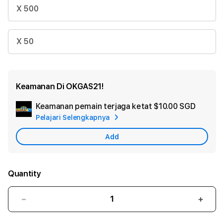
X 500
X 50
Keamanan Di OKGAS21!
Keamanan pemain terjaga ketat
$10.00 SGD
Add
Pelajari Selengkapnya
Apple
Care
Add
Quantity
Decrease
Incr
quantity
quant