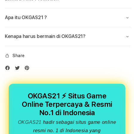
Apa itu OKGAS21 ?
Kenapa harus bermain di OKGAS21?
Share
OKGAS21 ⚡ Situs Game
Online Terpercaya & Resmi
No.1 di Indonesia
OKGAS21
hadir sebagai situs game online
resmi no. 1 di Indonesia yang