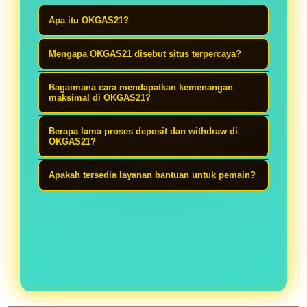
Apa itu OKGAS21?
OKGAS21 adalah situs game online
Mengapa OKGAS21 disebut situs terpercaya?
resmi no. 1 di Indonesia yang
Kami memiliki sistem keamanan
menghadirkan pengalaman bermain
Bagaimana cara mendapatkan kemenangan
tercanggih yang menjamin data
maksimal di OKGAS21?
paling aman dan nyaman dengan
member 100% aman serta proses
ribuan pilihan game premium.
Anda bisa memanfaatkan fitur RTP
Berapa lama proses deposit dan withdraw di
transaksi deposit dan withdraw yang
live tertinggi yang kami sediakan
OKGAS21?
transparan dan cepat.
setiap hari untuk membantu Anda
Proses transaksi di OKGAS21 sangat
Apakah tersedia layanan bantuan untuk pemain?
memilih game dengan winrate
kilat dan anti ribet, rata-rata hanya
terbaik saat ini.
Tentu saja, kami menyediakan
memakan waktu kurang dari 2 menit
layanan customer service profesional
untuk deposit maupun penarikan
yang online 24/7 untuk membantu
dana.
segala kendala dan pertanyaan Anda
kapan pun dibutuhkan.