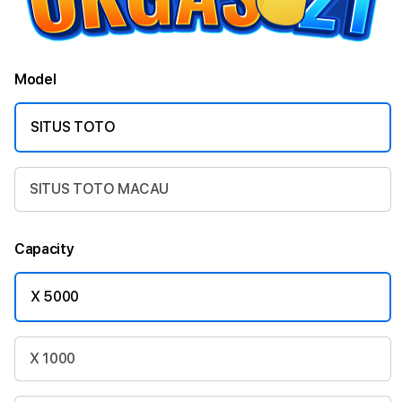
Model
SITUS TOTO
SITUS TOTO MACAU
Capacity
X 5000
X 1000