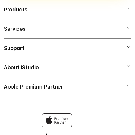
Products
Services
OKGAS21
TOTO
Support
AppleCare+
SITUS TOTO
Corporate
TOTO ONLINE
About iStudio
My Account
SITUS TOTO
BANDAR TOTO
Collection & Delivery
Elush Service Provider
OKGAS21 MACAU
Apple Premium Partner
About Us
Returns & Exchanges
Financing Options
SITUS TOTO MACAU
Find an iStudio near you
Contact Us
Trade-in
BANDAR TOTO MACAU
Why Shop at iStudio
FAQ
Traveller’s Reservation
Elush Corporate Website
Privacy Policy