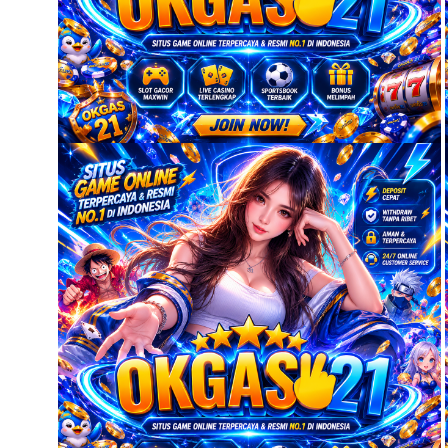
Open
media
2
in
modal