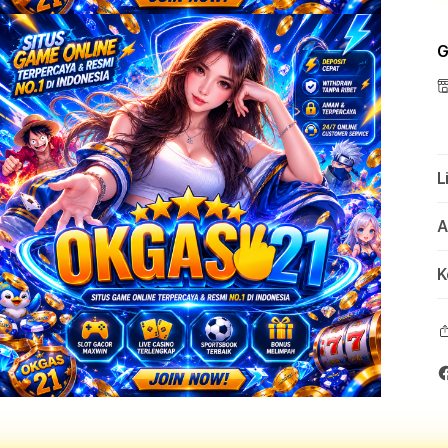
Open
media
G
7
in
modal
L
A
K
Open
media
9