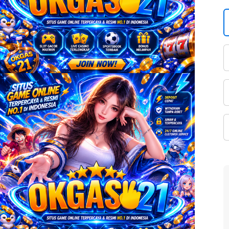
Open
media
3
in
modal