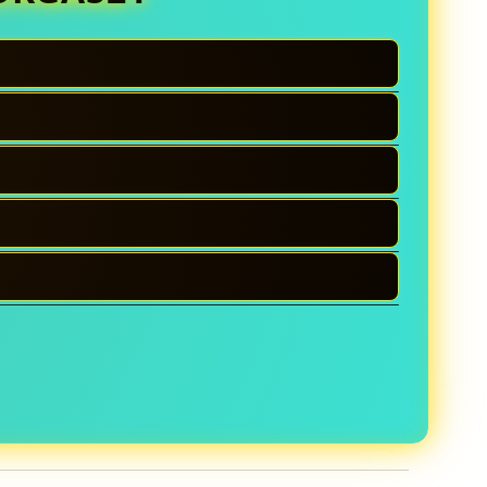
 bermain paling aman dan nyaman dengan
ses transaksi deposit dan withdraw yang
mbantu Anda memilih game dengan winrate
urang dari 2 menit untuk deposit maupun
mbantu segala kendala dan pertanyaan Anda