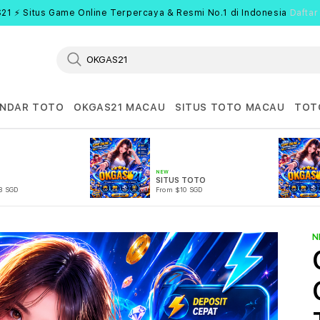
1 ⚡ Situs Game Online Terpercaya & Resmi No.1 di Indonesia
Daftar 
NDAR TOTO
OKGAS21 MACAU
SITUS TOTO MACAU
TOT
NEW
SITUS TOTO
8 SGD
From $10 SGD
N