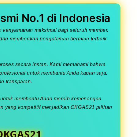
mi No.1 di Indonesia
an kenyamanan maksimal bagi seluruh member.
l, dan memberikan pengalaman bermain terbaik
iproses secara instan. Kami memahami bahwa
 profesional untuk membantu Anda kapan saja,
n transparan.
ri untuk membantu Anda meraih kemenangan
nan yang kompetitif menjadikan OKGAS21 pilihan
OKGAS21