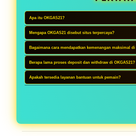
Apa itu OKGAS21?
OKGAS21 adalah situs game online resm
Mengapa OKGAS21 disebut situs terpercaya?
ribuan pilihan game premium.
Kami memiliki sistem keamanan tercangg
Bagaimana cara mendapatkan kemenangan maksimal d
transparan dan cepat.
Anda bisa memanfaatkan fitur RTP live 
Berapa lama proses deposit dan withdraw di OKGAS21?
terbaik saat ini.
Proses transaksi di OKGAS21 sangat kil
Apakah tersedia layanan bantuan untuk pemain?
penarikan dana.
Tentu saja, kami menyediakan layanan cus
kapan pun dibutuhkan.