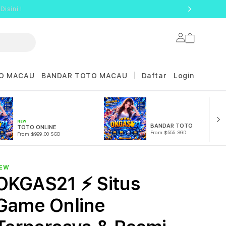
Disini !
Log
Cart
in
O MACAU
BANDAR TOTO MACAU
Daftar
Login
NEW
BANDAR TOTO
TOTO ONLINE
From $555 SGD
From $999.00 SGD
EW
OKGAS21 ⚡ Situs
Game Online