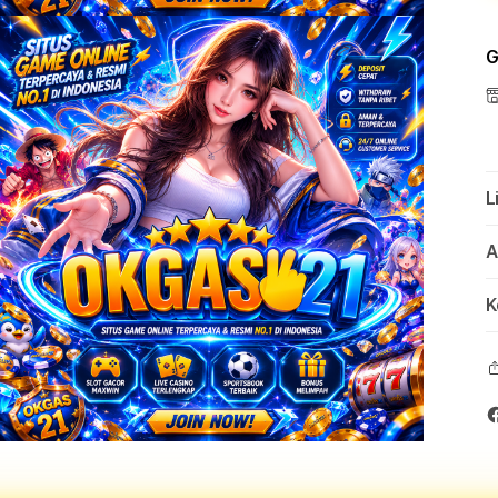
Open
media
G
7
in
modal
L
A
K
Open
media
9