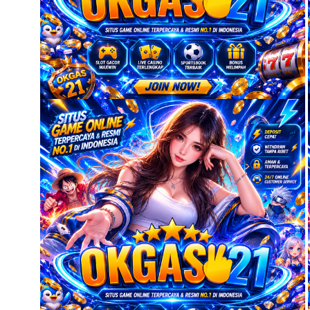
Open
media
2
in
modal