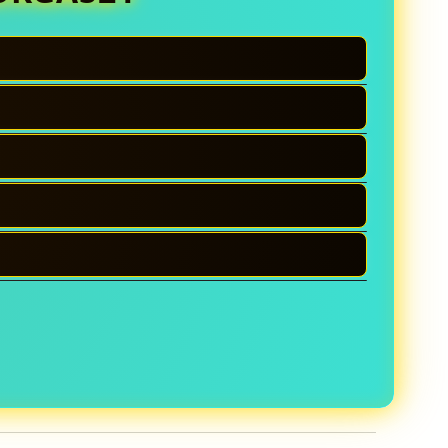
 bermain paling aman dan nyaman dengan
ses transaksi deposit dan withdraw yang
mbantu Anda memilih game dengan winrate
urang dari 2 menit untuk deposit maupun
mbantu segala kendala dan pertanyaan Anda