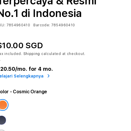
Terpercaya & Resmi
No.1 di Indonesia
KU:
7854960410
Barcode:
7854960410
$10.00 SGD
ax included.
Shipping
calculated at checkout.
r
20.50
/mo. for 4 mo.
elajari Selengkapnya
olor
- Cosmic Orange