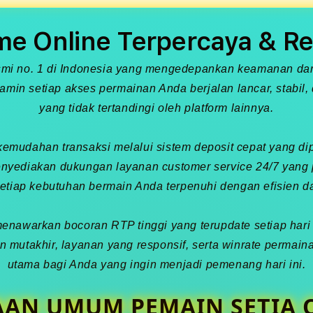
in
modal
e Online Terpercaya & Res
resmi no. 1 di Indonesia yang mengedepankan keamanan d
jamin setiap akses permainan Anda berjalan lancar, stabi
yang tidak tertandingi oleh platform lainnya.
kemudahan transaksi melalui sistem deposit cepat yang d
 menyediakan dukungan layanan customer service 24/7 yang
etiap kebutuhan bermain Anda terpenuhi dengan efisien da
enawarkan bocoran RTP tinggi yang terupdate setiap ha
 mutakhir, layanan yang responsif, serta winrate permai
utama bagi Anda yang ingin menjadi pemenang hari ini.
AAN UMUM PEMAIN SETIA 