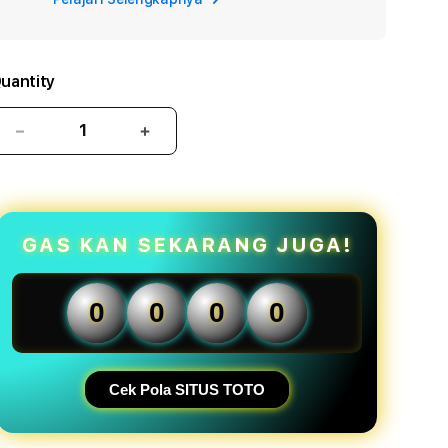
Care
uantity
Decrease
Increase
quantity
quantity
for
for
OKGAS21
OKGAS21
⚡
⚡
GAS KAN SEKARANG JUGA!
Situs
Situs
Game
Game
Online
Online
0
0
0
0
Terpercaya
Terpercaya
&
&
Resmi
Resmi
No.1
No.1
Cek Pola SITUS TOTO
di
di
Indonesia
Indonesia