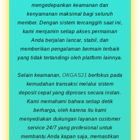
mengedepankan keamanan dan
kenyamanan maksimal bagi seluruh
member. Dengan sistem tercanggih saat ini,
kami menjamin setiap akses permainan
Anda berjalan lancar, stabil, dan
memberikan pengalaman bermain terbaik
yang tidak tertandingi oleh platform lainnya.
Selain keamanan,
OKGAS21
berfokus pada
kemudahan transaksi melalui sistem
deposit cepat yang diproses secara instan.
Kami memahami bahwa setiap detik
berharga, oleh karena itu kami
menyediakan dukungan layanan customer
service 24/7 yang profesional untuk
membantu Anda kapan saja, memastikan