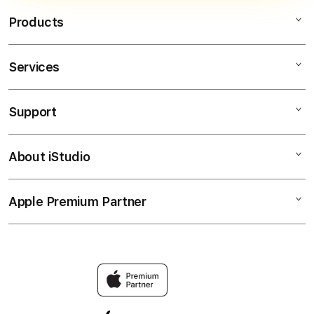
Products
Services
OKGAS21
TOTO
Support
AppleCare+
SITUS TOTO
Corporate
TOTO ONLINE
About iStudio
My Account
SITUS TOTO
BANDAR TOTO
Collection & Delivery
Elush Service Provider
OKGAS21 MACAU
Apple Premium Partner
About Us
Returns & Exchanges
Financing Options
SITUS TOTO MACAU
Find an iStudio near you
Contact Us
Trade-in
BANDAR TOTO MACAU
Why Shop at iStudio
FAQ
Traveller’s Reservation
Elush Corporate Website
Privacy Policy