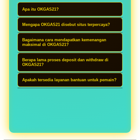
Apa itu OKGAS21?
OKGAS21 adalah situs game online
Mengapa OKGAS21 disebut situs terpercaya?
resmi no. 1 di Indonesia yang
Kami memiliki sistem keamanan
menghadirkan pengalaman bermain
Bagaimana cara mendapatkan kemenangan
tercanggih yang menjamin data
maksimal di OKGAS21?
paling aman dan nyaman dengan
member 100% aman serta proses
ribuan pilihan game premium.
Anda bisa memanfaatkan fitur RTP
Berapa lama proses deposit dan withdraw di
transaksi deposit dan withdraw yang
live tertinggi yang kami sediakan
OKGAS21?
transparan dan cepat.
setiap hari untuk membantu Anda
Proses transaksi di OKGAS21 sangat
Apakah tersedia layanan bantuan untuk pemain?
memilih game dengan winrate
kilat dan anti ribet, rata-rata hanya
terbaik saat ini.
Tentu saja, kami menyediakan
memakan waktu kurang dari 2 menit
layanan customer service profesional
untuk deposit maupun penarikan
yang online 24/7 untuk membantu
dana.
segala kendala dan pertanyaan Anda
kapan pun dibutuhkan.