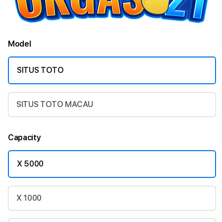
Model
SITUS TOTO
SITUS TOTO MACAU
Capacity
X 5000
X 1000