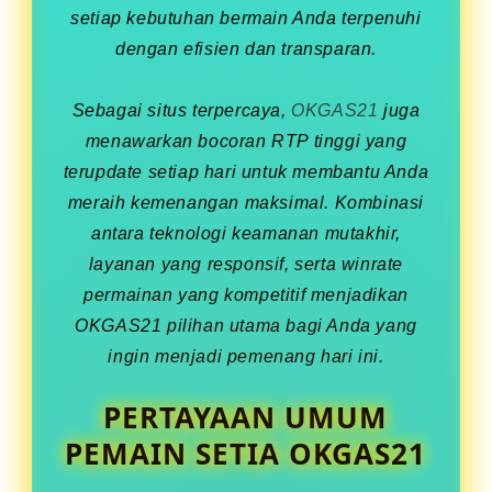
setiap kebutuhan bermain Anda terpenuhi
dengan efisien dan transparan.
Sebagai situs terpercaya,
OKGAS21
juga
menawarkan bocoran RTP tinggi yang
terupdate setiap hari untuk membantu Anda
meraih kemenangan maksimal. Kombinasi
antara teknologi keamanan mutakhir,
layanan yang responsif, serta winrate
permainan yang kompetitif menjadikan
OKGAS21 pilihan utama bagi Anda yang
ingin menjadi pemenang hari ini.
PERTAYAAN UMUM
PEMAIN SETIA OKGAS21