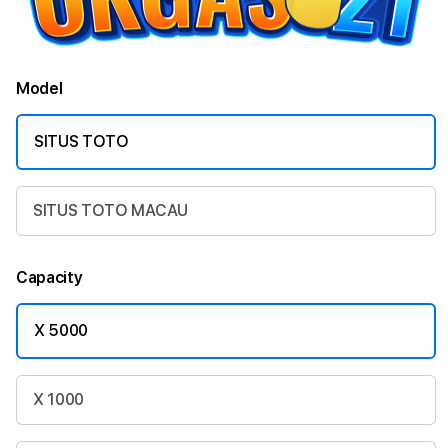
Model
SITUS TOTO
SITUS TOTO MACAU
Capacity
X 5000
X 1000