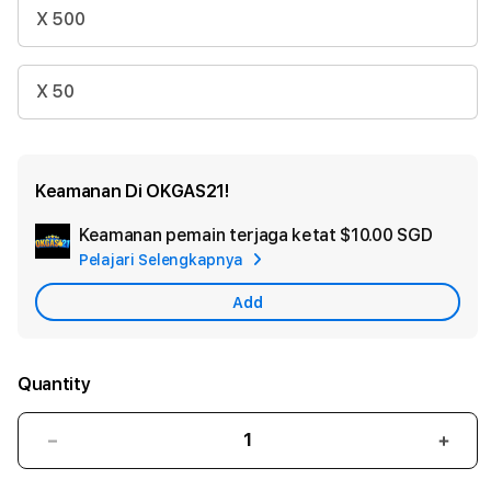
X 500
X 50
Keamanan Di OKGAS21!
Keamanan pemain terjaga ketat
$10.00 SGD
Add
Pelajari Selengkapnya
Apple
Care
Add
Quantity
Decrease
Incr
quantity
quant