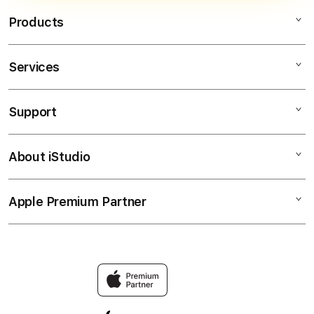
Products
Services
OKGAS21
TOTO
Support
AppleCare+
SITUS TOTO
Corporate
TOTO ONLINE
About iStudio
My Account
SITUS TOTO
BANDAR TOTO
Collection & Delivery
Elush Service Provider
OKGAS21 MACAU
Apple Premium Partner
About Us
Returns & Exchanges
Financing Options
SITUS TOTO MACAU
Find an iStudio near you
Contact Us
Trade-in
BANDAR TOTO MACAU
Why Shop at iStudio
FAQ
Traveller’s Reservation
Elush Corporate Website
Privacy Policy