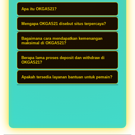
Apa itu OKGAS21?
OKGAS21 adalah situs game online
Mengapa OKGAS21 disebut situs terpercaya?
resmi no. 1 di Indonesia yang
Kami memiliki sistem keamanan
menghadirkan pengalaman bermain
Bagaimana cara mendapatkan kemenangan
tercanggih yang menjamin data
maksimal di OKGAS21?
paling aman dan nyaman dengan
member 100% aman serta proses
ribuan pilihan game premium.
Anda bisa memanfaatkan fitur RTP
Berapa lama proses deposit dan withdraw di
transaksi deposit dan withdraw yang
live tertinggi yang kami sediakan
OKGAS21?
transparan dan cepat.
setiap hari untuk membantu Anda
Proses transaksi di OKGAS21 sangat
Apakah tersedia layanan bantuan untuk pemain?
memilih game dengan winrate
kilat dan anti ribet, rata-rata hanya
terbaik saat ini.
Tentu saja, kami menyediakan
memakan waktu kurang dari 2 menit
layanan customer service profesional
untuk deposit maupun penarikan
yang online 24/7 untuk membantu
dana.
segala kendala dan pertanyaan Anda
kapan pun dibutuhkan.