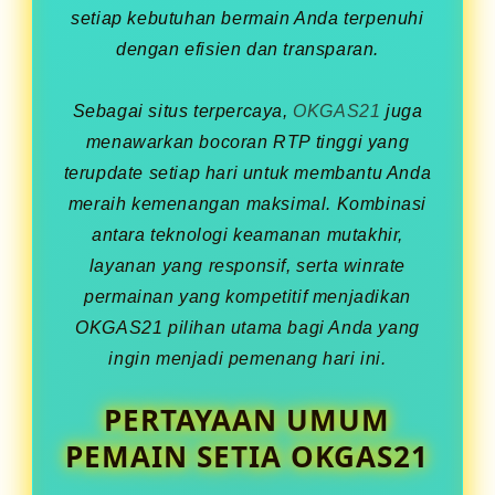
setiap kebutuhan bermain Anda terpenuhi
dengan efisien dan transparan.
Sebagai situs terpercaya,
OKGAS21
juga
menawarkan bocoran RTP tinggi yang
terupdate setiap hari untuk membantu Anda
meraih kemenangan maksimal. Kombinasi
antara teknologi keamanan mutakhir,
layanan yang responsif, serta winrate
permainan yang kompetitif menjadikan
OKGAS21 pilihan utama bagi Anda yang
ingin menjadi pemenang hari ini.
PERTAYAAN UMUM
PEMAIN SETIA OKGAS21