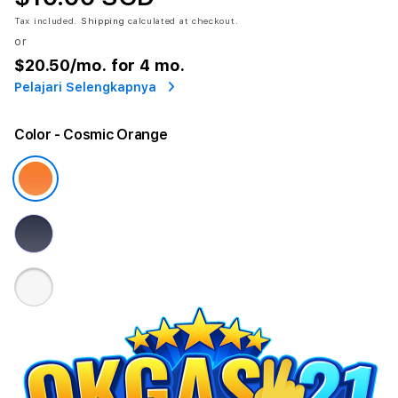
Tax included.
Shipping
calculated at checkout.
or
$20.50
/mo. for 4 mo.
Pelajari Selengkapnya
Color
- Cosmic Orange